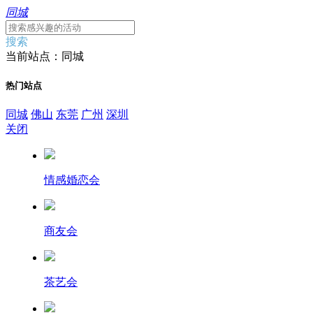
同城
搜索
当前站点：同城
热门站点
同城
佛山
东莞
广州
深圳
关闭
情感婚恋会
商友会
茶艺会