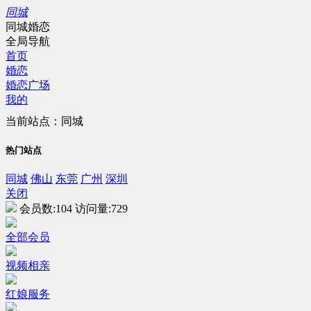
同城
同城婚恋
全局导航
首页
婚恋
婚恋广场
我的
当前站点：同城
热门站点
同城
佛山
东莞
广州
深圳
关闭
会员数:
104
访问量:
729
全部会员
视频相亲
红娘服务