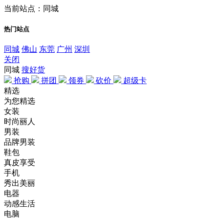
当前站点：同城
热门站点
同城
佛山
东莞
广州
深圳
关闭
同城
搜好货
抢购
拼团
领券
砍价
超级卡
精选
为您精选
女装
时尚丽人
男装
品牌男装
鞋包
真皮享受
手机
秀出美丽
电器
动感生活
电脑