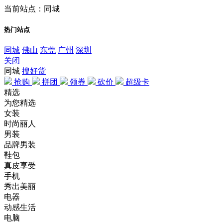
当前站点：同城
热门站点
同城
佛山
东莞
广州
深圳
关闭
同城
搜好货
抢购
拼团
领券
砍价
超级卡
精选
为您精选
女装
时尚丽人
男装
品牌男装
鞋包
真皮享受
手机
秀出美丽
电器
动感生活
电脑