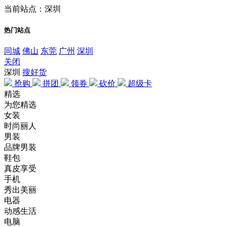
当前站点：深圳
热门站点
同城
佛山
东莞
广州
深圳
关闭
深圳
搜好货
抢购
拼团
领券
砍价
超级卡
精选
为您精选
女装
时尚丽人
男装
品牌男装
鞋包
真皮享受
手机
秀出美丽
电器
动感生活
电脑