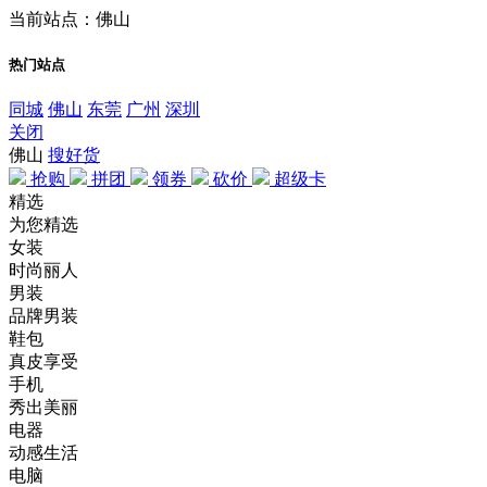
当前站点：佛山
热门站点
同城
佛山
东莞
广州
深圳
关闭
佛山
搜好货
抢购
拼团
领券
砍价
超级卡
精选
为您精选
女装
时尚丽人
男装
品牌男装
鞋包
真皮享受
手机
秀出美丽
电器
动感生活
电脑