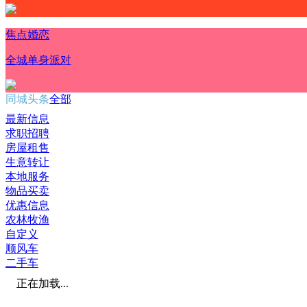
焦点婚恋
全城单身派对
同城头条
全部
最新信息
求职招聘
房屋租售
生意转让
本地服务
物品买卖
优惠信息
农林牧渔
自定义
顺风车
二手车
正在加载...